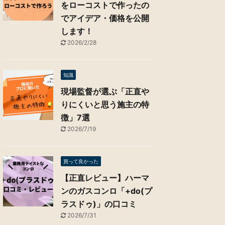
をローコストで作ったの
でアイデア・価格を公開
します！
2026/2/28
知識
現場監督が選ぶ「正直や
りにくいと思う施主の特
徴」7選
2026/7/19
買って良かった
【正直レビュー】ハーマ
ンのガスコンロ「+do(プ
ラスドゥ)」の口コミ
2026/7/31