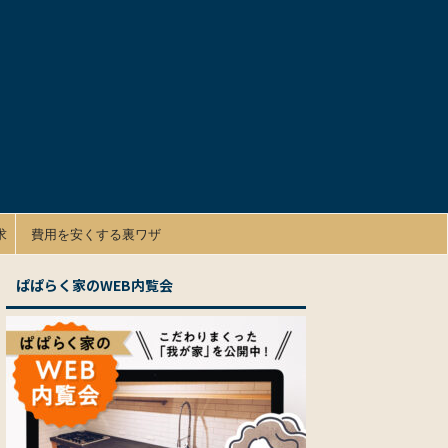
求
費用を安くする裏ワザ
ぱぱらく家のWEB内覧会