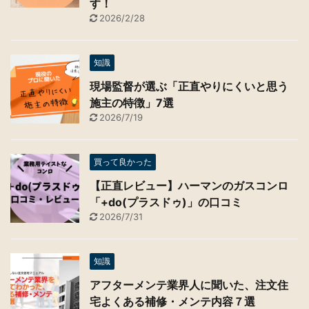
我が家の経験談
【経験談】造作キッチンをローコストで
作ったのでアイデア・価格を公開しま
す！
2026/2/28
知識
現場監督が選ぶ「正直やりにくいと思う
施主の特徴」7選
2026/7/19
買って良かった
【正直レビュー】ハーマンのガスコンロ
「+do(プラスドゥ)」の口コミ
2026/7/31