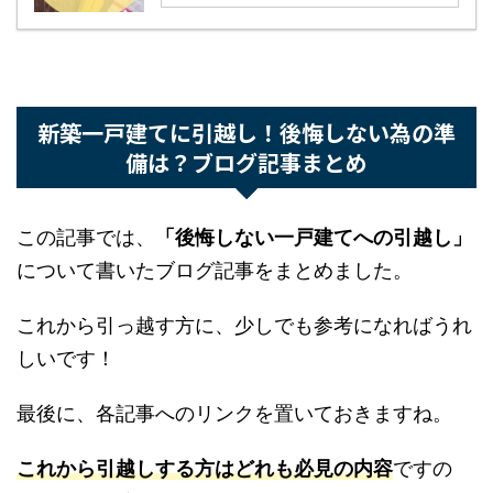
ダイニングキッチンで買って良かっ
たおしゃれで便利なグッズまとめ
CLOSE
続きを見る
家づくり、何から始める？
打ち合わせ前にまず
「家づくりノート」
を作れば、予
算・間取り・優先順位のブレをなくせます。
新築一戸建てに引越し！後悔しない為の準
無料で家づくりノートの作り方を見る
備は？ブログ記事まとめ
3ステップ・登録不要・所要3分
この記事では、
「後悔しない一戸建てへの引越
し」
について書いたブログ記事をまとめました。
これから引っ越す方に、少しでも参考になればう
れしいです！