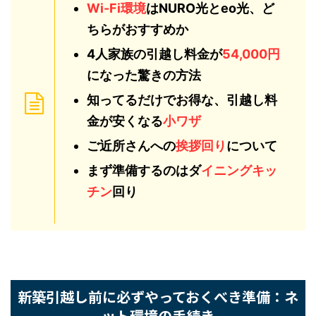
Wi-Fi環境
はNURO光とeo光、
どちらがおすすめか
4人家族の引越し料金が
54,000
円
になった驚きの方法
知ってるだけでお得な、引越し
料金が安くなる
小ワザ
ご近所さんへの
挨拶回り
につい
て
まず準備するのはダ
イニングキ
ッチン
回り