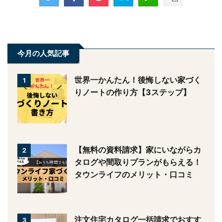
続きを見る
今月の人気記事
世界一かんたん！後悔しない家づ
1
くりノートの作り方【3ステッ
プ】
【無料の資料請求】家にいながら
2
カタログや間取りプランがもらえ