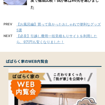
後悔しない引越し
【口コミ】NURO光とeo光をプランや
速度で徹底比較！我が家はeo光を選び
ました
PREV
【お風呂編】買って良かったおしゃれで便利なグッ
ズ5選
NEXT
【必見】引越し費用一括見積もりサイトを利用した
ら、9万円も安くなりました！
ぱぱらく家のWEB内覧会