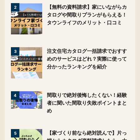
くりノートの作り方【3ステッ
プ】
【無料の資料請求】家にいながら
2
カタログや間取りプランがもらえ
る！タウンライフのメリット・口
コミ
注文住宅カタログ一括請求でおす
3
すめのサービスはどれ？実際に使
って分かったランキングを紹介
間取りで絶対後悔したくない！経
4
験者に聞いた間取り失敗ポイント