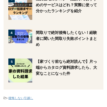
る！タウンライフのメリット・口
コミ
注文住宅カタログ一括請求でおす
3
すめのサービスはどれ？実際に使
って分かったランキングを紹介
間取りで絶対後悔したくない！経
4
験者に聞いた間取り失敗ポイント
まとめ
【家づくり前なら絶対読んで】片
5
っ端からカタログ資料請求した
ら、大変なことになった件