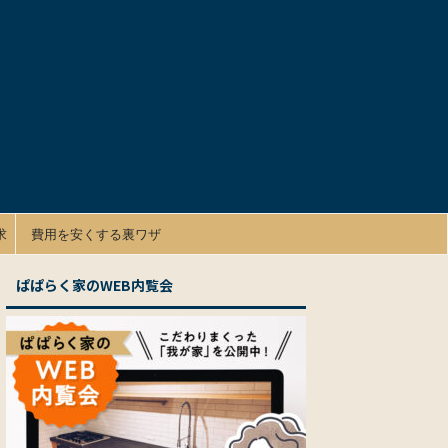
求
費用を安くする裏ワザ
ぱぱらく家のWEB内覧会