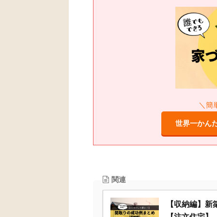
＼簡
世界一かん
関連
【収納編】新
【注文住宅】