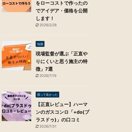
をローコストで作ったの
でアイデア・価格を公開
します！
2026/2/28
知識
現場監督が選ぶ「正直や
りにくいと思う施主の特
徴」7選
2026/7/19
買って良かった
【正直レビュー】ハーマ
ンのガスコンロ「+do(プ
ラスドゥ)」の口コミ
2026/7/31