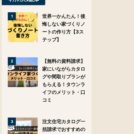
世界一かんたん！後
1
悔しない家づくりノ
ートの作り方【3ス
テップ】
【無料の資料請求】
2
家にいながらカタロ
グや間取りプランが
もらえる！タウンラ
イフのメリット・口
コミ
注文住宅カタログ一
3
括請求でおすすめの