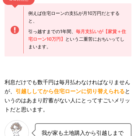
僕の場合土地を買ってから、設計半年、工事半年
で
実際に住むまでに1年
ぐらいかかるんですね。
でも土地買うって事はローンの返済は始まります
よね。
ココに注意
例えば住宅ローンの支払が月10万円だとする
と、
引っ越すまでの1年間、
毎月支払いが【家賃＋
住宅ローン10万円】
という二重苦におちいっ
てしまいます。
CLOSE
家づくり、何から始める？
打ち合わせ前にまず
「家づくりノート」
を作れば、予
算・間取り・優先順位のブレをなくせます。
利息だけでも数千円は毎月払わなければなりませ