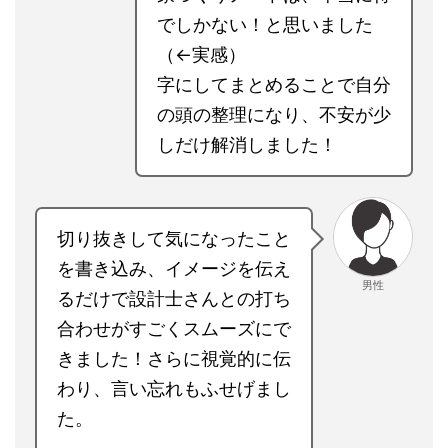
色々なHMさんとお話しし
ているのですが、『家づく
女性
りノート』を持って行った
ので、伝えるのが簡単、便
利、かつ次にHMさんとの
打ち合わせの時には、自分
に合った間取りプランを持
ってきてくださったので、
話が早い！笑
時間はとっても貴重なの
で、家づくりノートは、本
当に得でしかない！と思い
ました（←実感）
字にしてまとめることで自