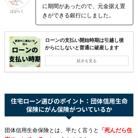
んが、
引越ししてから住宅ローンに切り替えられ
無料で家づくりノートの作り方を見る
る
というのはあまり貯蓄がない人にとってすごい
メリットだと思います。
3ステップ・登録不要・所要3分
我が家も土地購入から引越しま
でに期間があったので、元金据
ぱぱらく
え置きができる銀行にしまし
た。
ローンの支払い開始時期は引越し後
からにしないと普通に破産します
続きを見る