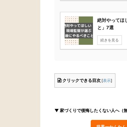
絶対やってほ
と」7選
続きを見る
クリックできる目次
[
表示
]
▼ 家づくりで後悔したくない人へ（
世界一かんたん