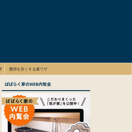
求
費用を安くする裏ワザ
ぱぱらく家のWEB内覧会