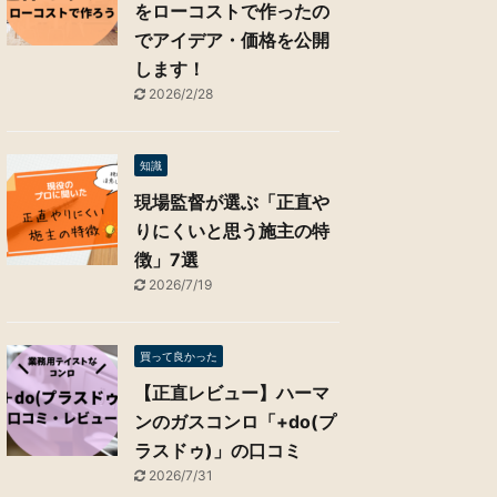
をローコストで作ったの
でアイデア・価格を公開
します！
2026/2/28
知識
現場監督が選ぶ「正直や
りにくいと思う施主の特
徴」7選
2026/7/19
買って良かった
【正直レビュー】ハーマ
ンのガスコンロ「+do(プ
ラスドゥ)」の口コミ
2026/7/31