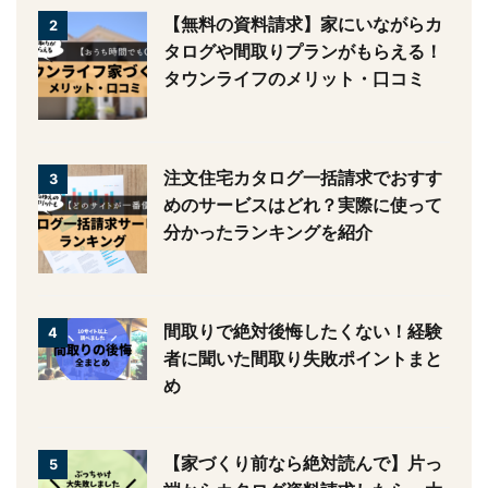
世界一かんたん！後悔しない家づ
1
くりノートの作り方【3ステッ
プ】
【無料の資料請求】家にいながら
2
カタログや間取りプランがもらえ
る！タウンライフのメリット・口
コミ
注文住宅カタログ一括請求でおす
3
すめのサービスはどれ？実際に使
って分かったランキングを紹介