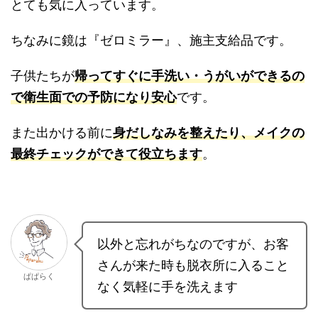
玄関につけた洗面台は大正解でした
。造作洗面台
でとても気に入っています。
ちなみに鏡は『ゼロミラー』、施主支給品です。
子供たちが
帰ってすぐに手洗い・うがいができる
ので衛生面での予防になり安心
です。
また出かける前に
身だしなみを整えたり、メイク
の最終チェックができて役立ちます
。
以外と忘れがちなのですが、お
客さんが来た時も脱衣所に入る
ぱぱらく