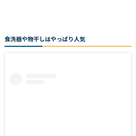
アップで、
お値段以上の視覚効
ぱぱらく
果がありますね
食洗器や物干しはやっぱり人気