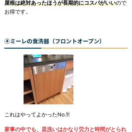
は、
屋根は絶対あったほうが長期的にコスパがい
い
のでお得です。
④ミーレの食洗器（フロントオープン）
CLOSE
家づくり、何から始める？
これはやってよかったNo.1!
打ち合わせ前にまず
「家づくりノート」
を作れば、予
算・間取り・優先順位のブレをなくせます。
家事の中でも、皿洗いはかなり労力と時間がとら