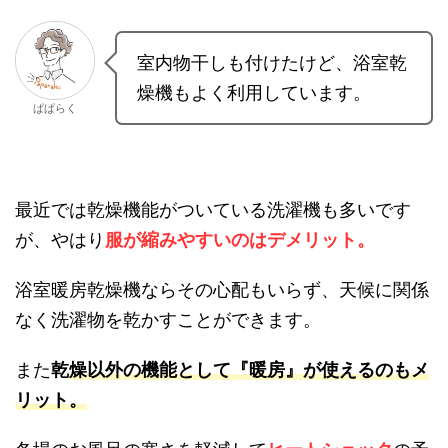
室内物干しも付けたけど、浴室
乾燥機もよく利用しています。
ぱぱらく
最近では乾燥機能がついている洗濯機も多いです
が、やはり
服が縮みやすいのはデメリット。
浴室暖房乾燥機ならその心配もいらず、天候に関
係なく洗濯物を乾かすことができます。
また
乾
燥以外の機能として
『暖房』が使えるのも
メリット
。
冬場のお風呂の寒さを軽減して
ヒートショック
の