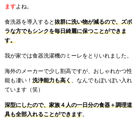
れます
よね。
無料で家づくりノートの作り方を見る
食洗器を導入すると
抜群に洗い物が減るので、ズ
ボラな方でもシンクを毎日綺麗に保つことができ
3ステップ・登録不要・所要3分
ます。
我が家では食器洗濯機のミーレをとりいれまし
た。
海外のメーカーで少し割高ですが、おしゃれかつ
性能も凄い！
洗浄能力も高く
、なんでもぽいぽい
入れています（笑）
深型にしたので、家族４人の一日分の食器＋調理
道具も全部入れることができます
。